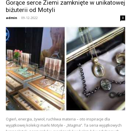
Gorące serce Ziemi zamknięte w unikatowej
biżuterii od Motyli
admin
-
09-12-2022
0
Ogień, energia, żywioł, ruchliwa materia – oto inspiracje dla
wyjątkowej kolekcji marki Motyle - „Magma”. Ta seria wyjątkowych