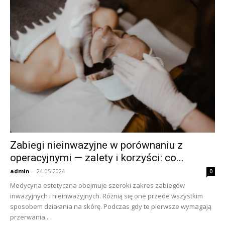
Zabiegi nieinwazyjne w porównaniu z
operacyjnymi — zalety i korzyści: co...
admin
-
24-05-2024
0
Medycyna estetyczna obejmuje szeroki zakres zabiegów
inwazyjnych i nieinwazyjnych. Różnią się one przede wszystkim
sposobem działania na skórę. Podczas gdy te pierwsze wymagają
przerwania...