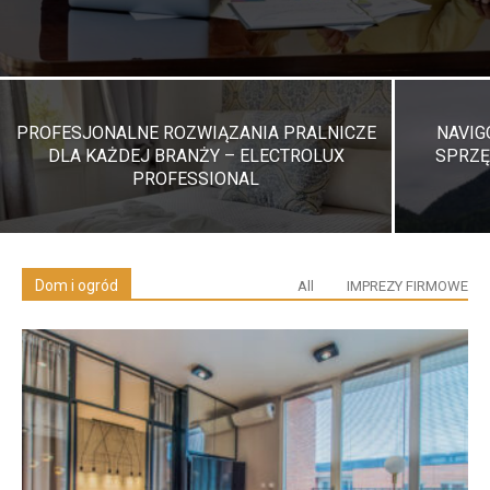
PROFESJONALNE ROZWIĄZANIA PRALNICZE
NAVIG
DLA KAŻDEJ BRANŻY – ELECTROLUX
SPRZĘ
PROFESSIONAL
Dom i ogród
All
IMPREZY FIRMOWE