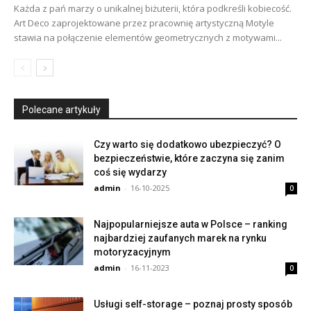
Każda z pań marzy o unikalnej biżuterii, która podkreśli kobiecość.
Art Deco zaprojektowane przez pracownię artystyczną Motyle
stawia na połączenie elementów geometrycznych z motywami...
Polecane artykuły
Czy warto się dodatkowo ubezpieczyć? O
bezpieczeństwie, które zaczyna się zanim
coś się wydarzy
admin
-
16-10-2025
0
Najpopularniejsze auta w Polsce – ranking
najbardziej zaufanych marek na rynku
motoryzacyjnym
admin
-
16-11-2023
0
Usługi self-storage – poznaj prosty sposób