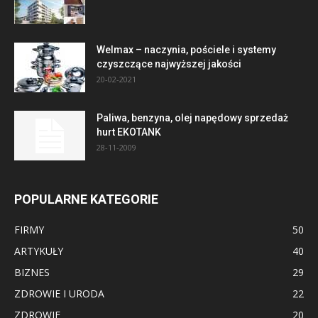
Welmax – naczynia, pościele i systemy
czyszczące najwyższej jakości
20-02-2021
Paliwa, benzyna, olej napędowy sprzedaż
hurt EKOTANK
28-11-2009
POPULARNE KATEGORIE
FIRMY
50
ARTYKUŁY
40
BIZNES
29
ZDROWIE I URODA
22
ZDROWIE
20