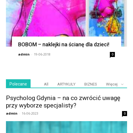
BOBOM – naklejki na ścianę dla dzieci!
admin
-
19-06-2018
0
Polecane
All
ARTYKUŁY
BIZNES
Więcej
Psycholog Gdynia – na co zwrócić uwagę
przy wyborze specjalisty?
admin
-
16-06-2023
0