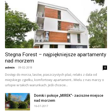
Stegna Forest – najpiękniejsze apartamenty
nad morzem
admin
-
09-02-2018
0
Dostęp do morza, lasów, piaszczystych plaż, relaks z dala od
miejskiego zgiełku, komfortowy apartament...Wielu z nas marzy o
urlopie w takich warunkach. Jeśli chcecie...
Domki i pokoje „MIREK”- zaciszne miejsce
nad morzem
16-07-2017