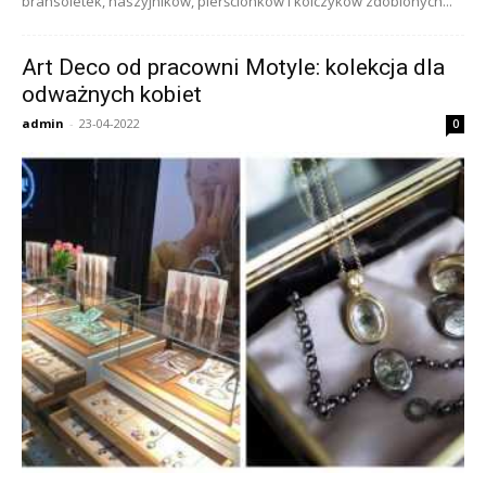
bransoletek, naszyjników, pierścionków i kolczyków zdobionych...
Art Deco od pracowni Motyle: kolekcja dla
odważnych kobiet
admin
-
23-04-2022
0