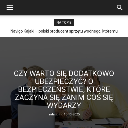
NA TOPIE
Navigo Kajaki – polski producent sprzętu wodnego, któremu
Punkt Selektywnej Zbiórki Odpadów Komunalnych (PSZOK) w
warto zaufać
Sopocie
CZY WARTO SIĘ DODATKOWO
UBEZPIECZYĆ? O
BEZPIECZEŃSTWIE, KTÓRE
ZACZYNA SIĘ ZANIM COŚ SIĘ
WYDARZY
admin
-
16-10-2025