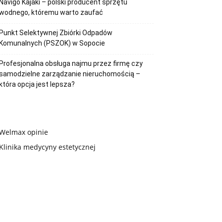
Navigo Kajaki – polski producent sprzętu
wodnego, któremu warto zaufać
Punkt Selektywnej Zbiórki Odpadów
Komunalnych (PSZOK) w Sopocie
Profesjonalna obsługa najmu przez firmę czy
samodzielne zarządzanie nieruchomością –
która opcja jest lepsza?
Welmax opinie
Klinika medycyny estetycznej