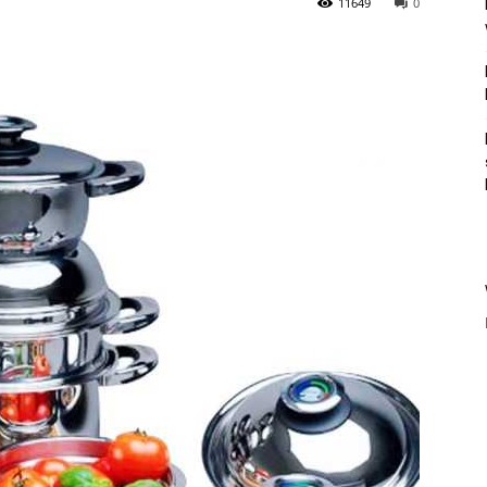
11649
0