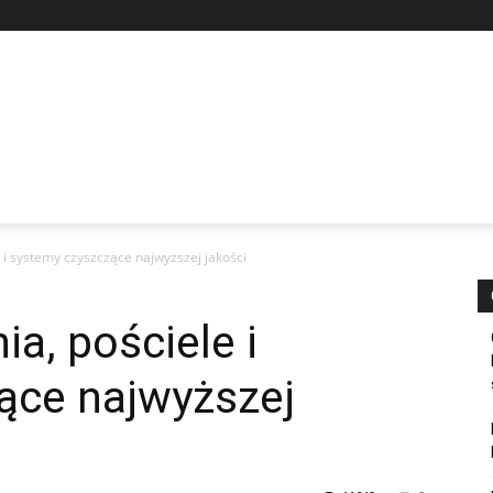
 i systemy czyszczące najwyższej jakości
a, pościele i
ące najwyższej