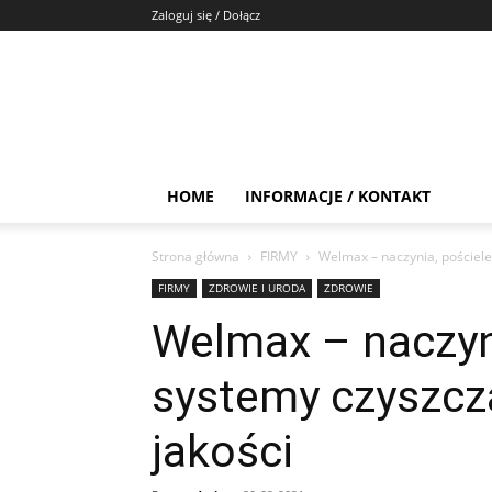
Zaloguj się / Dołącz
HOME
INFORMACJE / KONTAKT
Strona główna
FIRMY
Welmax – naczynia, pościele
FIRMY
ZDROWIE I URODA
ZDROWIE
Welmax – naczyni
systemy czyszcz
jakości