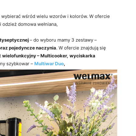
wybierać wśród wielu wzorów i kolorów. W ofercie
 i odzież domowa wełniana,
ntyseptycznej
– do wyboru mamy 3 zestawy –
oraz pojedyncze naczynia
. W ofercie znajdują się
t
wielofunkcyjny – Multicooker,
wyciskarka
sny szybkowar –
Multiwar Duo
,