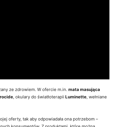
any ze zdrowiem. W ofercie m.in.
mata masująca
rocide
, okulary do światłoterapii
Luminette
, wełniane
ojej oferty, tak aby odpowiadała ona potrzebom –
nych konsumentów. Z produktami, które można