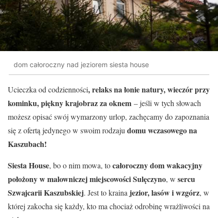
dom całoroczny nad jeziorem siesta house
, relaks na łonie natury, wieczór przy
Ucieczka od codzienności
kominku, piękny krajobraz za oknem
– jeśli w tych słowach
możesz opisać swój wymarzony urlop, zachęcamy do zapoznania
domu wczasowego na
się z ofertą jedynego w swoim rodzaju
Kaszubach!
Siesta House
całoroczny dom wakacyjny
, bo o nim mowa, to
położony w malowniczej miejscowości Sulęczyno
sercu
, w
Szwajcarii Kaszubskiej
jezior, lasów i wzgórz
. Jest to kraina
, w
której zakocha się każdy, kto ma chociaż odrobinę wrażliwości na