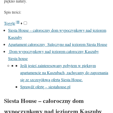
piękno natury.
Spis treści:
Toggle
Siesta House – całoroczny dom wypoczynkowy nad jeziorem
Kaszuby
Apartament całoroczny Sulęczyno nad jeziorem Siesta House
Dom wypoczynkowy nad jeziorem całoroczny Kaszuby
Siesta house
Jeśli jesteś zainteresowany pobytem w pięknym
apartamencie na Kaszubach, zachęcamy do zapoznania
się ze szczegółową ofertą Siesta House.
Sprawdź ofertę – siestahouse.pl
Siesta House – całoroczny dom
wypoczynkowy nad jeziorem Kaszuby