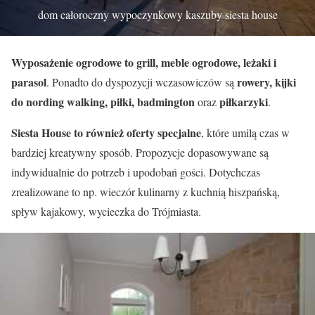
dom całoroczny wypoczynkowy kaszuby siesta house
Wyposażenie ogrodowe to grill, meble ogrodowe, leżaki i
parasol
rowery, kijki
. Ponadto do dyspozycji wczasowiczów są
do nording walking, piłki, badmington
piłkarzyki
oraz
.
Siesta House to również oferty specjalne
, które umilą czas w
bardziej kreatywny sposób. Propozycje dopasowywane są
indywidualnie do potrzeb i upodobań gości. Dotychczas
zrealizowane to np. wieczór kulinarny z kuchnią hiszpańską,
spływ kajakowy, wycieczka do Trójmiasta.