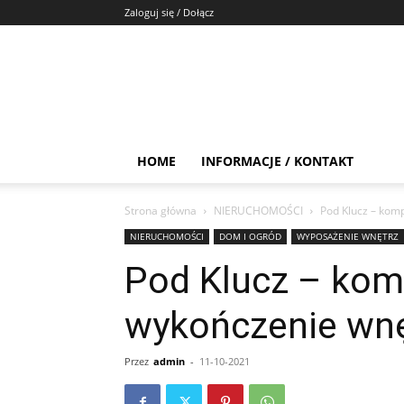
Zaloguj się / Dołącz
HOME
INFORMACJE / KONTAKT
Strona główna
NIERUCHOMOŚCI
Pod Klucz – kom
NIERUCHOMOŚCI
DOM I OGRÓD
WYPOSAŻENIE WNĘTRZ
Pod Klucz – ko
wykończenie wnę
Przez
admin
-
11-10-2021