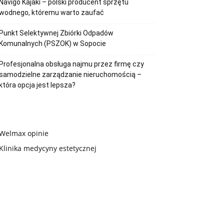
Navigo Kajaki – polski producent sprzętu
wodnego, któremu warto zaufać
Punkt Selektywnej Zbiórki Odpadów
Komunalnych (PSZOK) w Sopocie
Profesjonalna obsługa najmu przez firmę czy
samodzielne zarządzanie nieruchomością –
która opcja jest lepsza?
Welmax opinie
Klinika medycyny estetycznej