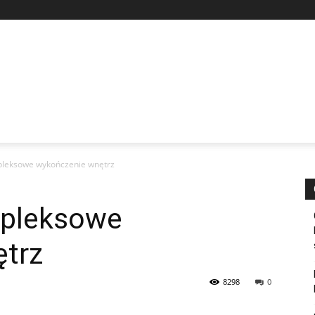
pleksowe wykończenie wnętrz
mpleksowe
trz
8298
0