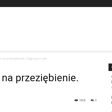
a przeziębienie. Sięgnij po zioła
a przeziębienie.
1313
0