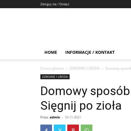
Zaloguj się / Dołącz
HOME
INFORMACJE / KONTAKT
Strona główna
ZDROWIE I URODA
Domowy sposób n
ZDROWIE I URODA
Domowy sposób n
Sięgnij po zioła
Przez
admin
-
10-11-2021