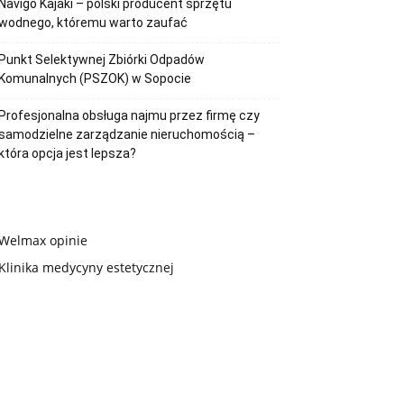
Navigo Kajaki – polski producent sprzętu
wodnego, któremu warto zaufać
Punkt Selektywnej Zbiórki Odpadów
Komunalnych (PSZOK) w Sopocie
Profesjonalna obsługa najmu przez firmę czy
samodzielne zarządzanie nieruchomością –
która opcja jest lepsza?
Welmax opinie
Klinika medycyny estetycznej