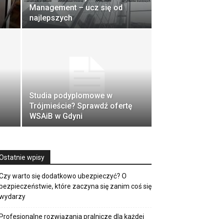
Management – ucz się od
najlepszych
Studia podyplomowe w
Trójmieście? Sprawdź ofertę
WSAiB w Gdyni
Ostatnie wpisy
Czy warto się dodatkowo ubezpieczyć? O
bezpieczeństwie, które zaczyna się zanim coś się
wydarzy
Profesjonalne rozwiązania pralnicze dla każdej