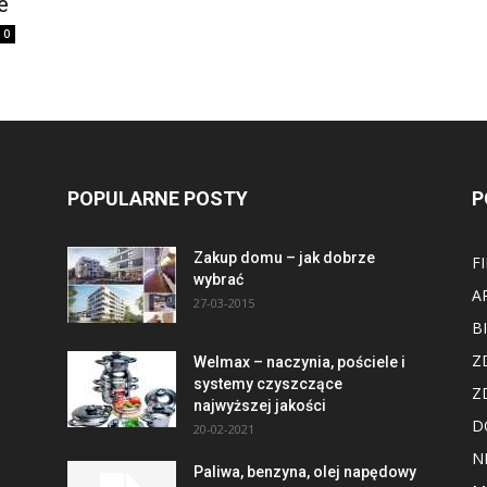
e
0
POPULARNE POSTY
P
Zakup domu – jak dobrze
F
wybrać
A
27-03-2015
B
Z
Welmax – naczynia, pościele i
systemy czyszczące
Z
najwyższej jakości
D
20-02-2021
N
Paliwa, benzyna, olej napędowy