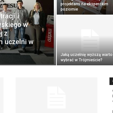
projektami na eksperckim
poziomie
racji i
wskiego w
j z
h uczelni w
Jaką uczelnię wyższą warto
wybrać w Trójmieście?