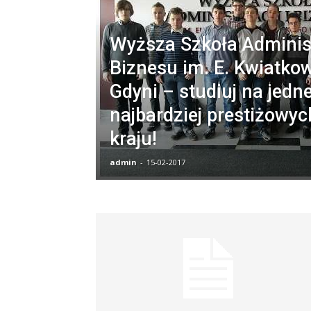
Wyższa Szkoła Administ
Biznesu im. E. Kwiatko
Gdyni – studiuj na jedne
najbardziej prestiżowyc
kraju!
admin
-
15-02-2017