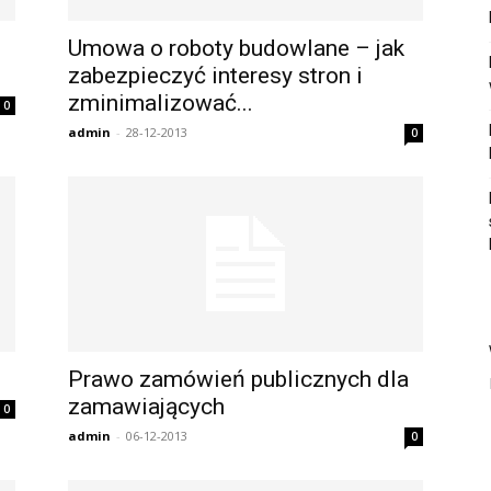
Umowa o roboty budowlane – jak
zabezpieczyć interesy stron i
zminimalizować...
0
admin
-
28-12-2013
0
Prawo zamówień publicznych dla
zamawiających
0
admin
-
06-12-2013
0