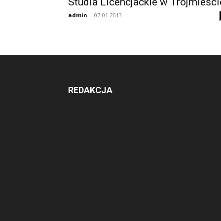
Studia Licencjackie w Trójmieści
admin
-
07-01-2013
REDAKCJA