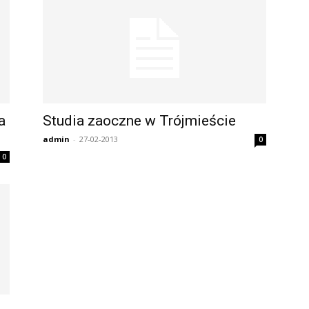
a
Studia zaoczne w Trójmieście
admin
-
27-02-2013
0
0