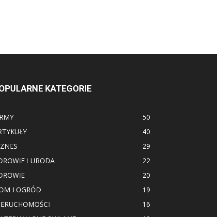
OPULARNE KATEGORIE
IRMY
50
RTYKUŁY
40
IZNES
29
DROWIE I URODA
22
DROWIE
20
OM I OGRÓD
19
IERUCHOMOŚCI
16