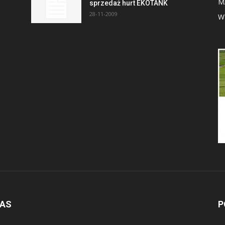
M
sprzedaż hurt EKOTANK
28-11-2009
W
NAS
P