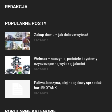
REDAKCJA
POPULARNE POSTY
Zakup domu – jak dobrze wybrać
27-03-2015
Welmax – naczynia, pościele i systemy
czyszczące najwyższej jakości
20-02-2021
Paliwa, benzyna, olej napędowy sprzedaż
hurt EKOTANK
28-11-2009
POPULARNE KATEGORIE