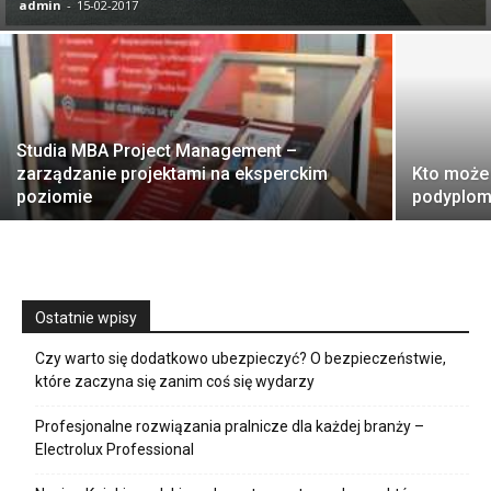
admin
-
15-02-2017
Studia MBA Project Management –
zarządzanie projektami na eksperckim
Kto może 
poziomie
podyplo
Ostatnie wpisy
Czy warto się dodatkowo ubezpieczyć? O bezpieczeństwie,
które zaczyna się zanim coś się wydarzy
Profesjonalne rozwiązania pralnicze dla każdej branży –
Electrolux Professional