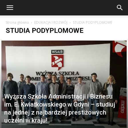
Strona główna
EDUKACJA I ROZWÓJ
STUDIA PODYPLOMOWE
STUDIA PODYPLOMOWE
Wyższa Szkoła Administracji i Biznesu
im. E. Kwiatkowskiego w Gdyni – studiuj
na jednej z najbardziej prestiżowych
uczelni w kraju!