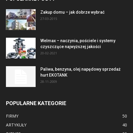
Zakup domu – jak dobrze wybrać
27-03-2015
Welmax – naczynia, pościele i systemy
czyszczące najwyższej jakości
20-02-2021
Paliwa, benzyna, olej napędowy sprzedaż
hurt EKOTANK
28-11-2009
POPULARNE KATEGORIE
FIRMY
50
ARTYKUŁY
40