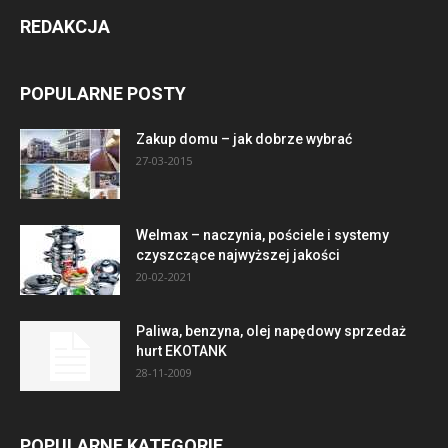
REDAKCJA
POPULARNE POSTY
Zakup domu – jak dobrze wybrać
27-03-2015
Welmax – naczynia, pościele i systemy
czyszczące najwyższej jakości
20-02-2021
Paliwa, benzyna, olej napędowy sprzedaż
hurt EKOTANK
28-11-2009
POPULARNE KATEGORIE