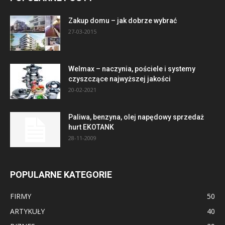
Zakup domu – jak dobrze wybrać
27-03-2015
Welmax – naczynia, pościele i systemy
czyszczące najwyższej jakości
20-02-2021
Paliwa, benzyna, olej napędowy sprzedaż
hurt EKOTANK
28-11-2009
POPULARNE KATEGORIE
FIRMY
50
ARTYKUŁY
40