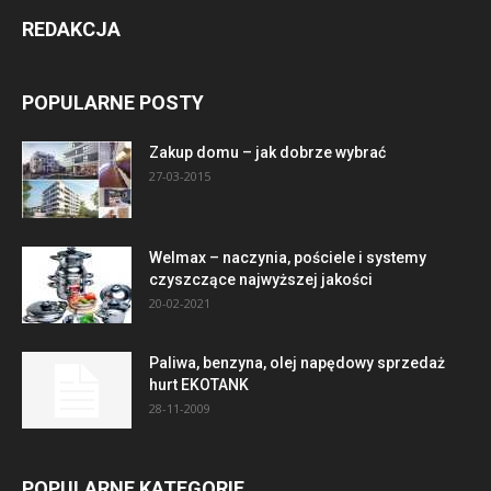
REDAKCJA
POPULARNE POSTY
Zakup domu – jak dobrze wybrać
27-03-2015
Welmax – naczynia, pościele i systemy
czyszczące najwyższej jakości
20-02-2021
Paliwa, benzyna, olej napędowy sprzedaż
hurt EKOTANK
28-11-2009
POPULARNE KATEGORIE