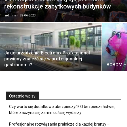
rekonstrukcje zabytkowych budynków
admin
-
28-06-2023
Jakie urządzenia Electrolux Professional
powinny znaleźć się w profesjonalnej
gastronomii?
BOBOM – n
Ostatnie wpisy
Czy warto się dodatkowo ubezpieczyć? O bezpieczeństwie,
które zaczyna się zanim coś się wydarzy
Profesjonalne rozwiązania pralnicze dla każdej branży –