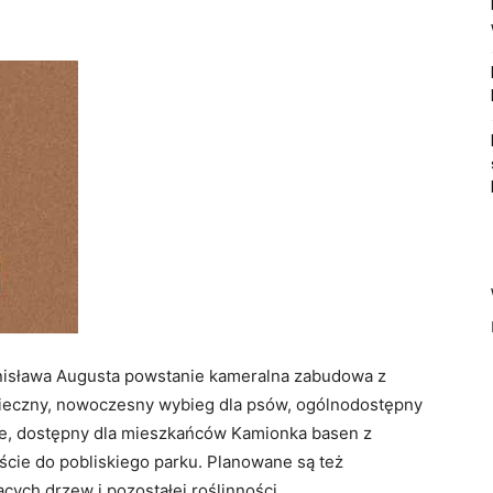
tanisława Augusta powstanie kameralna zabudowa z
eczny, nowoczesny wybieg dla psów, ogólnodostępny
ole, dostępny dla mieszkańców Kamionka basen z
jście do pobliskiego parku. Planowane są też
cych drzew i pozostałej roślinności.