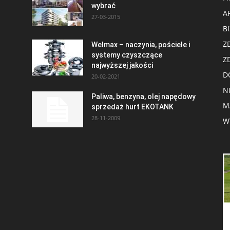
wybrać
A
27-03-2015
B
Z
Welmax – naczynia, pościele i
systemy czyszczące
Z
najwyższej jakości
D
20-02-2021
N
Paliwa, benzyna, olej napędowy
M
sprzedaż hurt EKOTANK
28-11-2009
W