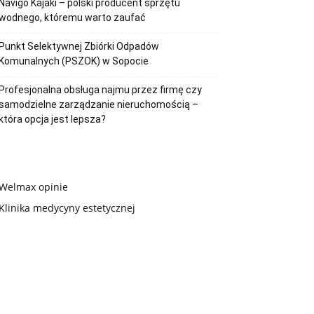
Navigo Kajaki – polski producent sprzętu
wodnego, któremu warto zaufać
Punkt Selektywnej Zbiórki Odpadów
Komunalnych (PSZOK) w Sopocie
Profesjonalna obsługa najmu przez firmę czy
samodzielne zarządzanie nieruchomością –
która opcja jest lepsza?
Welmax opinie
Klinika medycyny estetycznej