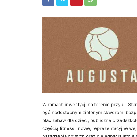
W ramach inwestycji na terenie przy ul. S
ogólnodostępnym zielonym skwerem, bezpi
plac zabaw dla dzieci, publiczne przedszk
częścią fitness i nowe, reprezentacyjne we
nasadzenia nowych oraz pielęgnacja istnieją