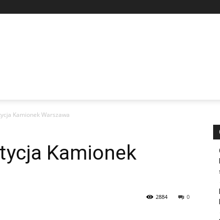
tycja Kamionek Warszawa
tycja Kamionek
2884
0