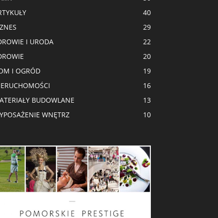
RTYKUŁY
40
IZNES
29
DROWIE I URODA
22
DROWIE
20
OM I OGRÓD
19
IERUCHOMOŚCI
16
ATERIAŁY BUDOWLANE
13
YPOSAŻENIE WNĘTRZ
10