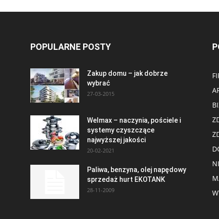
POPULARNE POSTY
P
Zakup domu – jak dobrze
F
wybrać
A
27-03-2015
B
Z
Welmax – naczynia, pościele i
systemy czyszczące
Z
najwyższej jakości
D
20-02-2021
N
Paliwa, benzyna, olej napędowy
M
sprzedaż hurt EKOTANK
28-11-2009
W