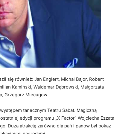
li się również: Jan Englert, Michał Bajor, Robert
milian Kamiński, Waldemar Dąbrowski, Małgorzata
ka, Grzegorz Miecugow.
ę występem tanecznym Teatru Sabat. Magiczną
y ostatniej edycji programu „X Factor” Wojciecha Ezzata
o. Dużą atrakcją zarówno dla pań i panów był pokaz
trakcyjnymi nagrodami.