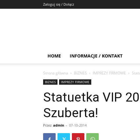
Zaloguj się / Dołącz
HOME
INFORMACJE / KONTAKT
Strona główna
BIZNES
IMPREZY FIRMOWE
Stat
BIZNES
IMPREZY FIRMOWE
Statuetka VIP 20
Szuberta!
Przez
admin
-
07-10-2014