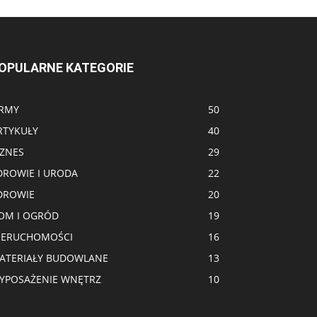
OPULARNE KATEGORIE
IRMY
50
RTYKUŁY
40
IZNES
29
DROWIE I URODA
22
DROWIE
20
OM I OGRÓD
19
IERUCHOMOŚCI
16
ATERIAŁY BUDOWLANE
13
YPOSAŻENIE WNĘTRZ
10