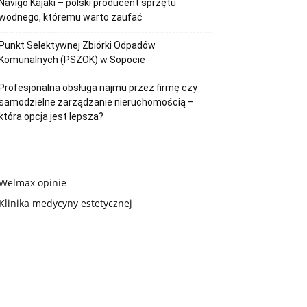
Navigo Kajaki – polski producent sprzętu
wodnego, któremu warto zaufać
Punkt Selektywnej Zbiórki Odpadów
Komunalnych (PSZOK) w Sopocie
Profesjonalna obsługa najmu przez firmę czy
samodzielne zarządzanie nieruchomością –
która opcja jest lepsza?
Welmax opinie
Klinika medycyny estetycznej