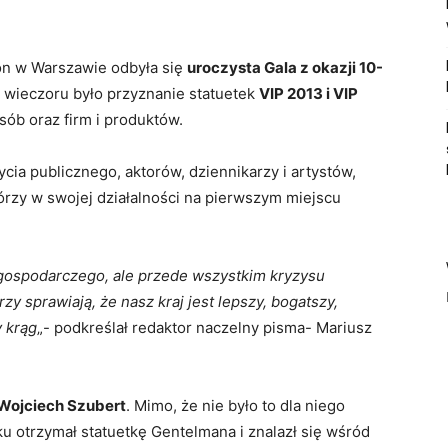
on w Warszawie odbyła się
uroczysta Gala z okazji 10-
ą wieczoru było przyznanie statuetek
VIP 2013 i VIP
sób oraz firm i produktów.
cia publicznego, aktorów, dziennikarzy i artystów,
tórzy w swojej działalności na pierwszym miejscu
 gospodarczego, ale przede wszystkim kryzysu
rzy sprawiają, że nasz kraj jest lepszy, bogatszy,
y krąg
„- podkreślał redaktor naczelny pisma- Mariusz
Wojciech Szubert
. Mimo, że nie było to dla niego
u otrzymał statuetkę Gentelmana i znalazł się wśród