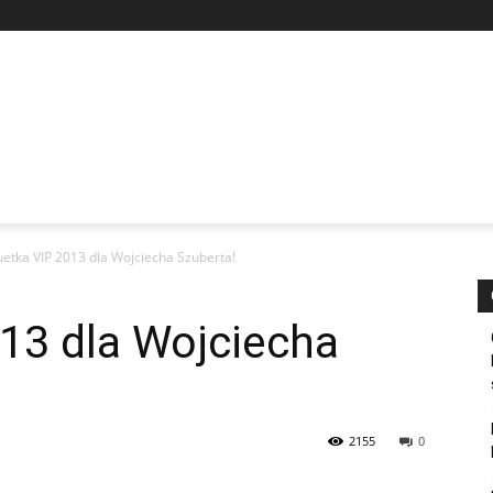
uetka VIP 2013 dla Wojciecha Szuberta!
13 dla Wojciecha
2155
0