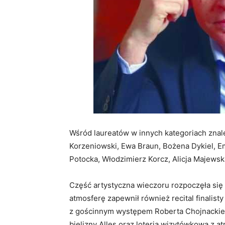
Wśród laureatów w innych kategoriach znaleź
Korzeniowski, Ewa Braun, Bożena Dykiel, E
Potocka, Włodzimierz Korcz, Alicja Majews
Część artystyczna wieczoru rozpoczęła si
atmosferę zapewnił również recital finalist
z gościnnym występem Roberta Chojnackieg
bielizny Alles oraz loteria wizytówkowa z a