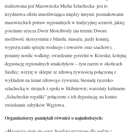
realizowana jest Mazowiecka Micha Szlachecka- jest to
trzydniowa oferta umożliwiająca między innymi: posmakowanie
mazowieckich potraw regionalnych w tradycyjnej scenerii, jakiej
gościnnie użycza Dwór Mościbrody (na terenie Dworu
możliwość skorzystania z bilardu, masażu, jazdy konnej,
wypożyczalni sprzętu wodnego i rowerów oraz szachów);
poranny nordic walking; zwiedzanie gorzelni w Krzesku; kolejną
degustację regionalnych smakołyków – tym razem w okolicach
Siedlec; wizytę w sklepie ze zdrową żywnością połączoną z
wykładem na temat zdrowego żywienia; biesiadę rycersko-
szlachecką w strojach z epoki w Skibniewie; warsztaty kulinarne
„Szlacheckie rogaliki” połączone z ich degustacją; na koniec
zwiedzanie zabytków Węgrowa.
Organizatorzy pamiętali również o najmłodszych:
–
Mazowsze staje się coraz bardziej przyjazne dla rodzin z