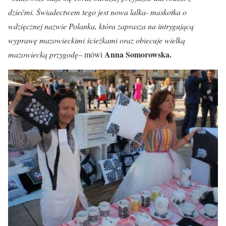
dziećmi. Świadectwem tego jest nowa lalka- maskotka o
wdzięcznej nazwie Polanka, która zaprasza na intrygującą
wyprawę mazowieckimi ścieżkami oraz obiecuje wielką
Anna Somorowska.
mazowiecką przygodę
– mówi