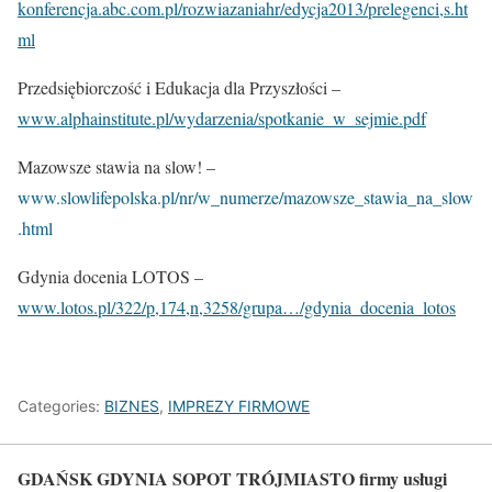
konferencja.abc.com.pl/rozwiazaniahr/edycja2013/prelegenci,s.ht
ml
Przedsiębiorczość i Edukacja dla Przyszłości –
www.alphainstitute.pl/wydarzenia/spotkanie_w_sejmie.pdf
Mazowsze stawia na slow! –
www.slowlifepolska.pl/nr/w_numerze/mazowsze_stawia_na_slow
.html
Gdynia docenia LOTOS –
www.lotos.pl/322/p,174,n,3258/grupa…/gdynia_docenia_lotos
Categories:
BIZNES
,
IMPREZY FIRMOWE
GDAŃSK GDYNIA SOPOT TRÓJMIASTO firmy usługi