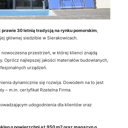
 prawie 30 letnią tradycją na rynku pomorskim
,
ej głównej siedzibie w Sierakowicach.
 nowoczesna przestrzeń, w której klienci znajdą
. Oprócz najlepszej jakości materiałów budowlanych,
fesjonalnych urządzeń.
tnienia dynamicznie się rozwija. Dowodem na to jest
ty – m.in. certyfikat Rzetelna Firma.
rowadzającym udogodnienia dla klientów oraz
klep o powierzchni aż 950 m2 oraz magazyn o