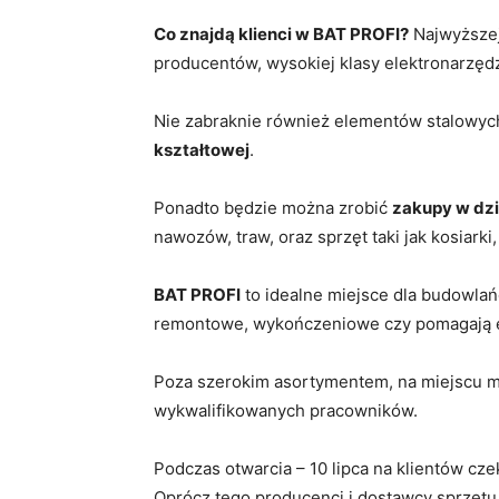
Co znajdą klienci w BAT PROFI?
Najwyższej
producentów, wysokiej klasy elektronarzędzi
Nie zabraknie również elementów stalowych 
kształtowej
.
Ponadto będzie można zrobić
zakupy w dzi
nawozów, traw, oraz sprzęt taki jak kosiarki,
BAT PROFI
to idealne miejsce dla budowla
remontowe, wykończeniowe czy pomagają 
Poza szerokim asortymentem, na miejscu m
wykwalifikowanych pracowników.
Podczas otwarcia – 10 lipca na klientów cze
Oprócz tego producenci i dostawcy sprzęt