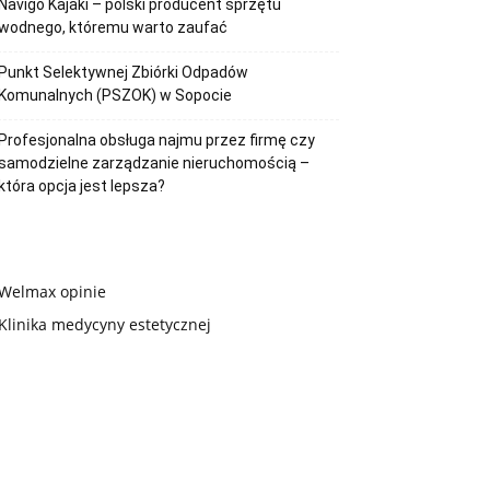
Navigo Kajaki – polski producent sprzętu
wodnego, któremu warto zaufać
Punkt Selektywnej Zbiórki Odpadów
Komunalnych (PSZOK) w Sopocie
Profesjonalna obsługa najmu przez firmę czy
samodzielne zarządzanie nieruchomością –
która opcja jest lepsza?
Welmax opinie
Klinika medycyny estetycznej