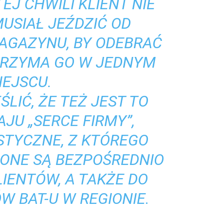
EJ CHWILI KLIENT NIE
MUSIAŁ JEŹDZIĆ OD
AGAZYNU, BY ODEBRAĆ
TRZYMA GO W JEDNYM
IEJSCU.
LIĆ, ŻE TEŻ JEST TO
JU „SERCE FIRMY”,
STYCZNE, Z KTÓREGO
ONE SĄ BEZPOŚREDNIO
IENTÓW, A TAKŻE DO
W BAT-U W REGIONIE.