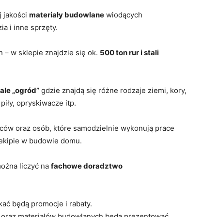
 jakości
materiały budowlane
wiodących
a i inne sprzęty.
– w sklepie znajdzie się ok.
500 ton rur i stali
ale „ogród”
gdzie znajdą się różne rodzaje ziemi, kory,
 piły, opryskiwacze itp.
ńców oraz osób, które samodzielnie wykonują prace
ekipie w budowie domu.
ożna liczyć na
fachowe doradztwo
kać będą promocje i rabaty.
u oraz materiałów budowlanych będą prezentować