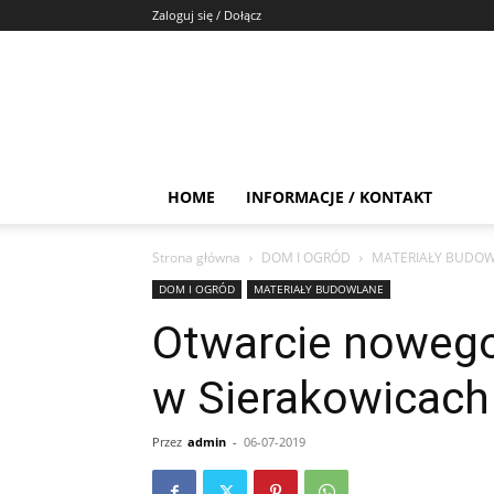
Zaloguj się / Dołącz
HOME
INFORMACJE / KONTAKT
Strona główna
DOM I OGRÓD
MATERIAŁY BUDO
DOM I OGRÓD
MATERIAŁY BUDOWLANE
Otwarcie noweg
w Sierakowicach
Przez
admin
-
06-07-2019