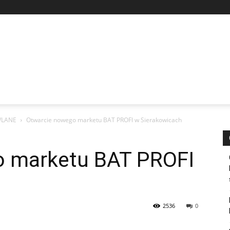
WLANE
Otwarcie nowego marketu BAT PROFI w Sierakowicach
o marketu BAT PROFI
2536
0