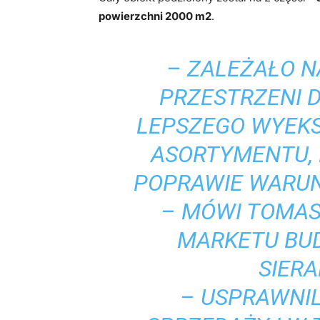
powierzchni 2000 m2
.
–
ZALEŻAŁO N
PRZESTRZENI 
LEPSZEGO WYEK
ASORTYMENTU,
POPRAWIE WARUN
– MÓWI TOMAS
MARKETU BU
SIER
– USPRAWNI