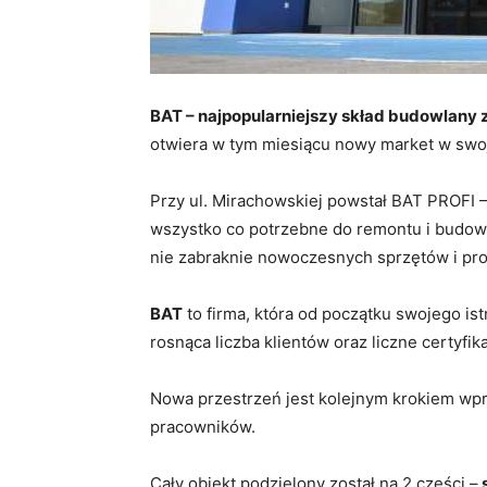
BAT – najpopularniejszy skład budowlany z
otwiera w tym miesiącu nowy market w swoj
Przy ul. Mirachowskiej powstał BAT PROFI –
wszystko co potrzebne do remontu i budowy
nie zabraknie nowoczesnych sprzętów i pro
BAT
to firma, która od początku swojego is
rosnąca liczba klientów oraz liczne certyfika
Nowa przestrzeń jest kolejnym krokiem wp
pracowników.
Cały obiekt podzielony został na 2 części –
s