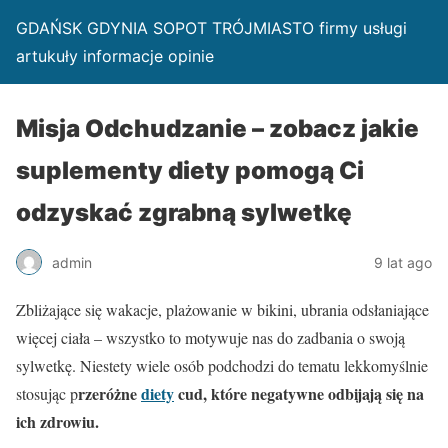
GDAŃSK GDYNIA SOPOT TRÓJMIASTO firmy usługi
artukuły informacje opinie
Misja Odchudzanie – zobacz jakie
suplementy diety pomogą Ci
odzyskać zgrabną sylwetkę
admin
9 lat ago
Zbliżające się wakacje, plażowanie w bikini, ubrania odsłaniające
więcej ciała – wszystko to motywuje nas do zadbania o swoją
sylwetkę. Niestety wiele osób podchodzi do tematu lekkomyślnie
rzeróżne
diety
cud, które negatywne odbijają się na
stosując p
ich zdrowiu.