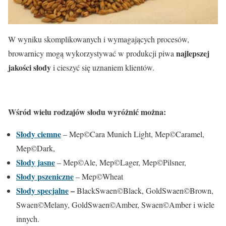
W wyniku skomplikowanych i wymagających procesów,
najlepszej
browarnicy mogą wykorzystywać w produkcji piwa
jakości słody
i cieszyć się uznaniem klientów.
Wśród wielu rodzajów słodu wyróżnić można:
Słody ciemne
– Mep©Cara Munich Light, Mep©Caramel,
Mep©Dark,
Słody jasne
– Mep©Ale, Mep©Lager, Mep©Pilsner,
Słody pszeniczne
– Mep©Wheat
Słody specjalne
–
BlackSwaen©Black, GoldSwaen©Brown,
Swaen©Melany, GoldSwaen©Amber, Swaen©Amber i wiele
innych.