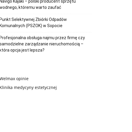
Navigo Kajaki – polski producent sprzętu
wodnego, któremu warto zaufać
Punkt Selektywnej Zbiórki Odpadów
Komunalnych (PSZOK) w Sopocie
Profesjonalna obsługa najmu przez firmę czy
samodzielne zarządzanie nieruchomością –
która opcja jest lepsza?
Welmax opinie
Klinika medycyny estetycznej