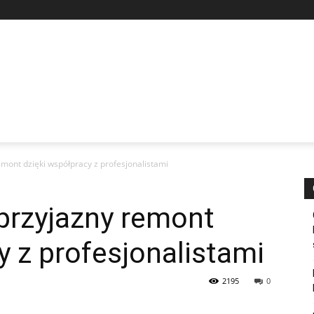
emont dzięki współpracy z profesjonalistami
przyjazny remont
y z profesjonalistami
2195
0