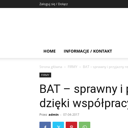
Zaloguj się / Dołącz
HOME
INFORMACJE / KONTAKT
Strona główna
FIRMY
BAT – sprawny i przyjazny r
FIRMY
BAT – sprawny i 
dzięki współprac
Przez
admin
-
07-04-2017