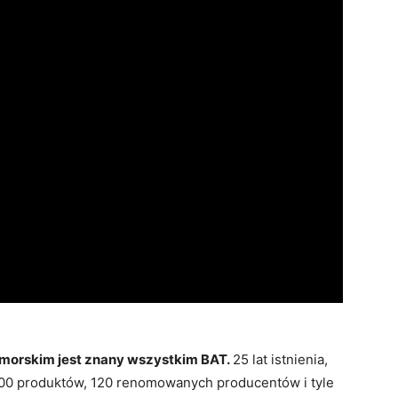
omorskim jest znany wszystkim BAT.
25 lat istnienia,
500 produktów, 120 renomowanych producentów i tyle