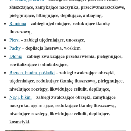
złuszczające, zamykające naczynka, przeciwzmarszczkowe,
pielęgnujące, liftingujące, depilujące, antiaging,
zabiegi ujędrniające, redukujące tkankę
Ramiona
–
tłuszczową,
zabiegi ujędrniające, unoszące,
Piersi
–
depilacja laserowa,
Pachy
–
woskiem,
zabiegi zwalczające przebarwienia, pielęgnujące,
Dłonie
–
rewitalizujące
odmładzające,
i
zabiegi zwalczające obrzęki,
Brzuch, biodra, pośladki
–
ujędrniające, redukujące tkankę tłuszczową, pielęgnujące,
niwelujące rozstępy, likwidujące cellulit, depilujące,
zabiegi zwalczające obrzęki, zamykające
Nogi, bikini
–
naczynka,
redukujące tkankę tłuszczową,
ujędrniające,
niwelujące rozstępy, likwidujące cellulit, depilujące,
kosmetyki.