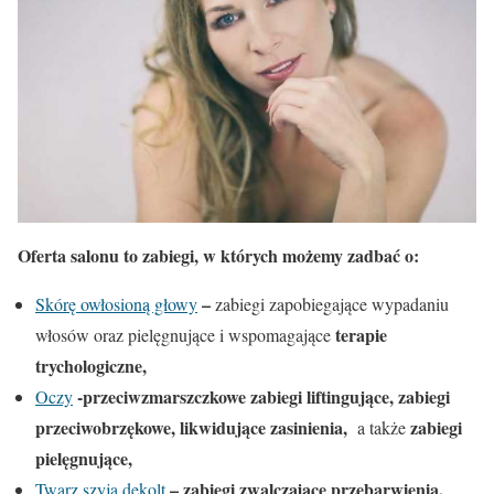
Oferta salonu to zabiegi, w których możemy zadbać o:
–
Skórę owłosioną głowy
zabiegi zapobiegające wypadaniu
terapie
włosów oraz pielęgnujące i wspomagające
trychologiczne,
-przeciwzmarszczkowe zabiegi liftingujące, zabiegi
Oczy
przeciwobrzękowe, likwidujące zasinienia,
zabiegi
a także
pielęgnujące,
– zabiegi zwalczające przebarwienia,
Twarz,szyja,dekolt