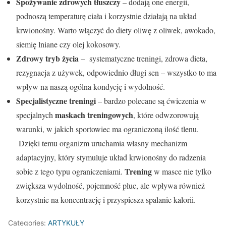
Spożywanie zdrowych tłuszczy
– dodają one energii,
podnoszą temperaturę ciała i korzystnie działają na układ
krwionośny. Warto włączyć do diety oliwę z oliwek, awokado,
siemię lniane czy olej kokosowy.
Zdrowy tryb życia
– systematyczne treningi, zdrowa dieta,
rezygnacja z używek, odpowiednio długi sen – wszystko to ma
wpływ na naszą ogólna kondycję i wydolność.
Specjalistyczne treningi
– bardzo polecane są ćwiczenia w
maskach treningowych
specjalnych
, które odwzorowują
warunki, w jakich sportowiec ma ograniczoną ilość tlenu.
Dzięki temu organizm uruchamia własny mechanizm
adaptacyjny, który stymuluje układ krwionośny do radzenia
Trening
sobie z tego typu ograniczeniami.
w masce nie tylko
zwiększa wydolność, pojemność płuc, ale wpływa również
korzystnie na koncentrację i przyspiesza spalanie kalorii.
Categories:
ARTYKUŁY