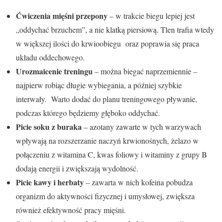
Ćwiczenia mięśni przepony
– w trakcie biegu lepiej jest
„oddychać brzuchem”, a nie klatką piersiową. Tlen trafia wtedy
w większej ilości do krwioobiegu oraz poprawia się praca
układu oddechowego.
Urozmaicenie treningu
– można biegać naprzemiennie –
najpierw robiąc długie wybiegania, a później szybkie
interwały. Warto dodać do planu treningowego pływanie,
podczas którego będziemy głęboko oddychać.
Picie soku z buraka
– azotany zawarte w tych warzywach
wpływają na rozszerzanie naczyń krwionośnych, żelazo w
połączeniu z witamina C, kwas foliowy i witaminy z grupy B
dodają energii i zwiększają wydolność.
Picie kawy i herbaty
– zawarta w nich kofeina pobudza
organizm do aktywności fizycznej i umysłowej, zwiększa
również efektywność pracy mięśni.