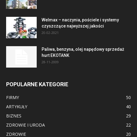
Welmax – naczynia, pościele i systemy
czyszczące najwyższej jakości
20-02-2021
Paliwa, benzyna, olej napędowy sprzedaż
hurt EKOTANK
28-11-2009
POPULARNE KATEGORIE
FIRMY
50
ARTYKUŁY
40
BIZNES
29
ZDROWIE I URODA
22
ZDROWIE
20