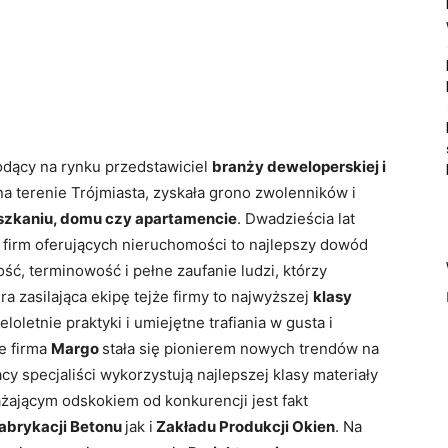
odący na rynku przedstawiciel
branży deweloperskiej i
 na terenie Trójmiasta, zyskała grono zwolenników i
zkaniu, domu czy apartamencie
. Dwadzieścia lat
 firm oferujących nieruchomości to najlepszy dowód
ść, terminowość i pełne zaufanie ludzi, którzy
ra zasilająca ekipę tejże firmy to najwyższej
klasy
loletnie praktyki i umiejętne trafiania w gusta i
że firma
Margo
stała się pionierem nowych trendów na
y specjaliści wykorzystują najlepszej klasy materiały
ażającym odskokiem od konkurencji jest fakt
abrykacji Betonu
jak i
Zakładu Produkcji Okien
. Na