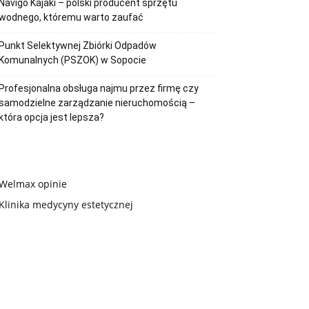
Navigo Kajaki – polski producent sprzętu
wodnego, któremu warto zaufać
Punkt Selektywnej Zbiórki Odpadów
Komunalnych (PSZOK) w Sopocie
Profesjonalna obsługa najmu przez firmę czy
samodzielne zarządzanie nieruchomością –
która opcja jest lepsza?
Welmax opinie
Klinika medycyny estetycznej