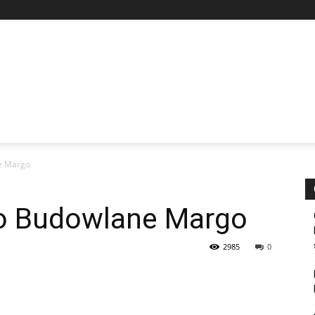
e Margo
wo Budowlane Margo
2985
0