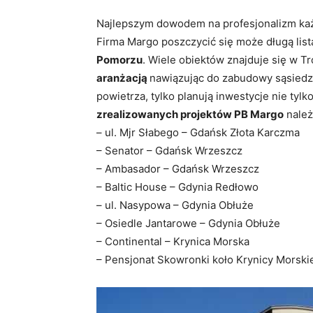
Najlepszym dowodem na profesjonalizm każ
Firma Margo poszczycić się może długą list
Pomorzu
. Wiele obiektów znajduje się w T
aranżacją
nawiązując do zabudowy sąsiedzki
powietrza, tylko planują inwestycje nie tylk
zrealizowanych projektów PB Margo
należ
– ul. Mjr Słabego – Gdańsk Złota Karczma
– Senator – Gdańsk Wrzeszcz
– Ambasador – Gdańsk Wrzeszcz
– Baltic House – Gdynia Redłowo
– ul. Nasypowa – Gdynia Obłuże
– Osiedle Jantarowe – Gdynia Obłuże
– Continental – Krynica Morska
– Pensjonat Skowronki koło Krynicy Morski