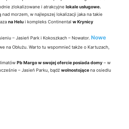
nie zlokalizowane i atrakcyjne
lokale usługowe.
 nad morzem, w najlepszej lokalizacji jaka na takie
laza
na Helu
i kompleks Continental
w Krynicy
Nowe
sieniu – Jasień Park i Kokoszkach – Nowator.
we na Obłużu. Warto tu wspomnieć także o Kartuzach,
 klimatów
Pb Margo w swojej ofercie posiada domy
– w
ześnie – Jasień Parku, bądź
wolnostojące
na osiedlu