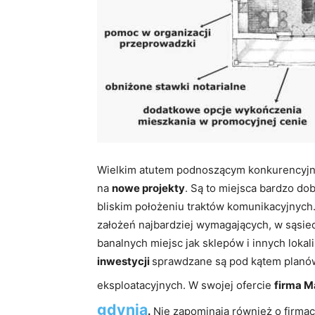
Wielkim atutem podnoszącym konkurencyj
na
nowe projekty
. Są to miejsca bardzo do
bliskim położeniu traktów komunikacyjnych.
założeń najbardziej wymagających, w sąsied
banalnych miejsc jak sklepów i innych loka
inwestycji
sprawdzane są pod kątem planó
eksploatacyjnych. W swojej ofercie
firma M
gdynia
.
Nie zapominają również o firmach