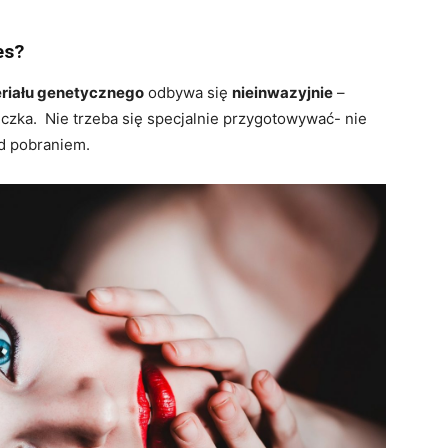
es?
eriału genetycznego
odbywa się
nieinwazyjnie
–
czka. Nie trzeba się specjalnie przygotowywać- nie
ed pobraniem.