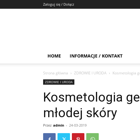
Zaloguj się / Dołącz
HOME
INFORMACJE / KONTAKT
Strona główna
ZDROWIE I URODA
Kosmetologia ge
ZDROWIE I URODA
Kosmetologia ge
młodej skóry
Przez
admin
-
24-03-2019