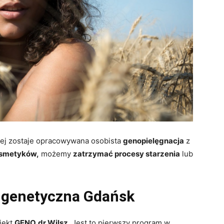
órej zostaje opracowywana osobista
genopielęgnacja
z
smetyków,
możemy
zatrzymać procesy starzenia
lub
 genetyczna Gdańsk
jekt
GENO
dr Wilsz.
Jest to pierwszy program w