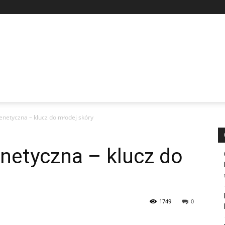
netyczna – klucz do młodej skóry
netyczna – klucz do
1749
0