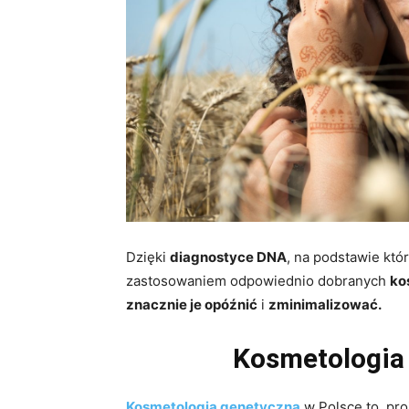
Dzięki
diagnostyce DNA
, na podstawie kt
zastosowaniem odpowiednio dobranych
ko
znacznie je opóźnić
i
zminimalizować.
Kosmetologia
Kosmetologia genetyczna
w Polsce to pro