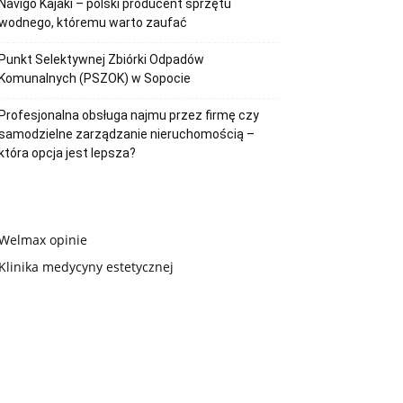
Navigo Kajaki – polski producent sprzętu
wodnego, któremu warto zaufać
Punkt Selektywnej Zbiórki Odpadów
Komunalnych (PSZOK) w Sopocie
Profesjonalna obsługa najmu przez firmę czy
samodzielne zarządzanie nieruchomością –
która opcja jest lepsza?
Welmax opinie
Klinika medycyny estetycznej