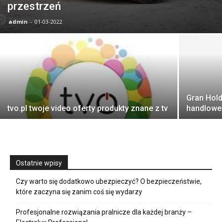
przestrzeń
admin
-
01-03-2022
Gran Hold
tvo.pl twoje video oferty produkty znane z tv
handlowe
Ostatnie wpisy
Czy warto się dodatkowo ubezpieczyć? O bezpieczeństwie,
które zaczyna się zanim coś się wydarzy
Profesjonalne rozwiązania pralnicze dla każdej branży –