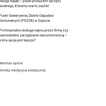
Navigo Kajaki – polski producent sprzętu
wodnego, któremu warto zaufać
Punkt Selektywnej Zbiórki Odpadów
Komunalnych (PSZOK) w Sopocie
Profesjonalna obsługa najmu przez firmę czy
samodzielne zarządzanie nieruchomością –
która opcja jest lepsza?
Welmax opinie
Klinika medycyny estetycznej