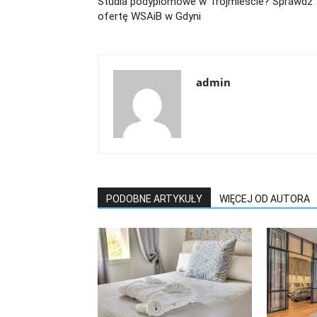
Studia podyplomowe w Trójmieście? Sprawdź
ofertę WSAiB w Gdyni
admin
PODOBNE ARTYKUŁY
WIĘCEJ OD AUTORA