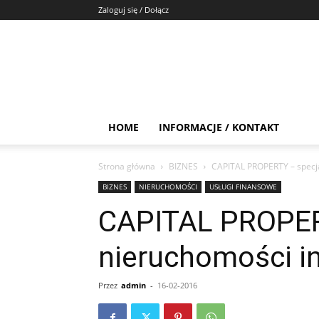
Zaloguj się / Dołącz
HOME
INFORMACJE / KONTAKT
Strona główna
BIZNES
CAPITAL PROPERTY – specja
BIZNES
NIERUCHOMOŚCI
USŁUGI FINANSOWE
CAPITAL PROPERT
nieruchomości i
Przez
admin
-
16-02-2016