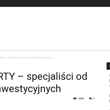
liści od nieruchomości inwestycyjnych
Y – specjaliści od
nwestycyjnych
1844
0