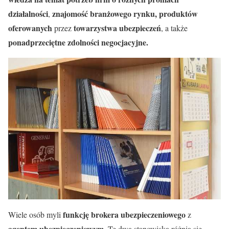
działalności
znajomość branżowego rynku, produktów
,
oferowanych
towarzystwa ubezpieczeń
przez
, a także
ponadprzeciętne zdolności negocjacyjne.
funkcję brokera ubezpieczeniowego
Wiele osób myli
z
agentem ubezpieczeniowym
. Te dwa stanowiska różnią się